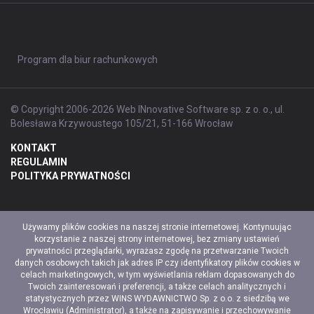
Program dla biur rachunkowych
© Copyright 2006-2026 Web INnovative Software sp. z o. o., ul.
Bolesława Krzywoustego 105/21, 51-166 Wrocław
KONTAKT
REGULAMIN
POLITYKA PRYWATNOŚCI
Używamy plików cookies na naszej stronie internetowej. Kontynuując
korzystanie z naszej strony internetowej, bez zmiany ustawień
prywatności przeglądarki, wyrażasz zgodę na przetwarzanie Twoich
danych osobowych takich jak adres IP czy identyfikatory plików cookies w
celach marketingowych, w tym wyświetlania reklam dopasowanych do
Twoich zainteresowań i preferencji, a także celach analitycznych i
statystycznych przez WINS WYDAWNICTWO Sp. z o.o. z siedzibą we
Wrocławiu (Administrator), a także na zapisywanie i przechowywanie