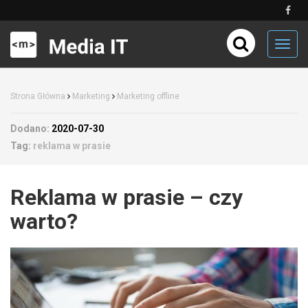
Toggl
navig
Strona Główna
Marketing
Marketing offline
Dodano:
2020-07-30
Tag:
reklama w prasie
Reklama w prasie – czy
warto?