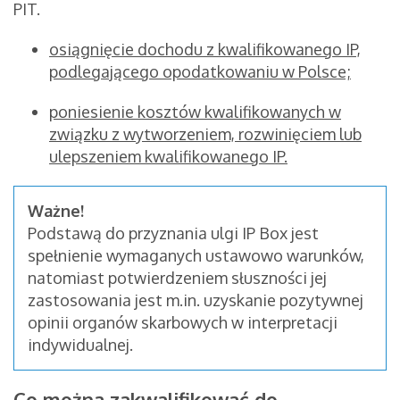
PIT.
osiągnięcie dochodu z kwalifikowanego IP,
podlegającego opodatkowaniu w Polsce;
poniesienie kosztów kwalifikowanych w
związku z wytworzeniem, rozwinięciem lub
ulepszeniem kwalifikowanego IP.
Ważne!
Podstawą do przyznania ulgi IP Box jest
spełnienie wymaganych ustawowo warunków,
natomiast potwierdzeniem słuszności jej
zastosowania jest m.in. uzyskanie pozytywnej
opinii organów skarbowych w interpretacji
indywidualnej.
Co można zakwalifikować do