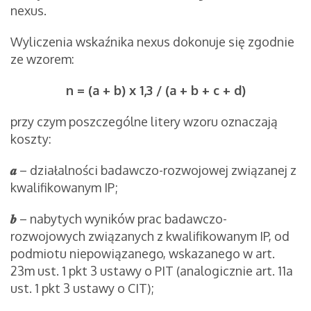
nexus.
Wyliczenia wskaźnika nexus dokonuje się zgodnie
ze wzorem:
n = (a + b) x 1,3 / (a + b + c + d)
przy czym poszczególne litery wzoru oznaczają
koszty:
𝒂
– działalności badawczo-rozwojowej związanej z
kwalifikowanym IP;
𝒃
– nabytych wyników prac badawczo-
rozwojowych związanych z kwalifikowanym IP, od
podmiotu niepowiązanego, wskazanego w art.
23m ust. 1 pkt 3 ustawy o PIT (analogicznie art. 11a
ust. 1 pkt 3 ustawy o CIT);