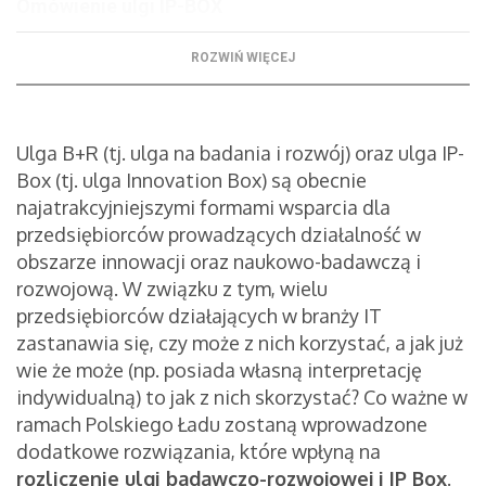
Omówienie ulgi IP-BOX
Czym jest ulga IP-BOX?
ROZWIŃ WIĘCEJ
Kto może skorzystać z ulgi IP-BOX?
Co można zakwalifikować do kwalifikowanego IP?
W jaki sposób można skorzystać z ulgi IP-BOX?
Ulga B+R (tj. ulga na badania i rozwój) oraz ulga IP-
Czy jest możliwe połączenie ulgi B+R z ulgą IP-
Box (tj. ulga Innovation Box) są obecnie
Box?
najatrakcyjniejszymi formami wsparcia dla
Jak Polski Ład wpłynie na rozliczenie ulgi
przedsiębiorców prowadzących działalność w
badawczo-rozwojowej i IP Box?
obszarze innowacji oraz naukowo-badawczą i
rozwojową. W związku z tym, wielu
przedsiębiorców działających w branży IT
zastanawia się, czy może z nich korzystać, a jak już
wie że może (np. posiada własną interpretację
indywidualną) to jak z nich skorzystać? Co ważne w
ramach Polskiego Ładu zostaną wprowadzone
dodatkowe rozwiązania, które wpłyną na
rozliczenie ulgi badawczo-rozwojowej i IP Box
.