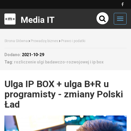
Toggl
navig
Strona Główna
Prowadzę biznes
Prawo i podatki
Dodano:
2021-10-29
Tag:
rozliczenie ulgi badawczo-rozwojowej i ip box
Ulga IP BOX + ulga B+R u
programisty - zmiany Polski
Ład