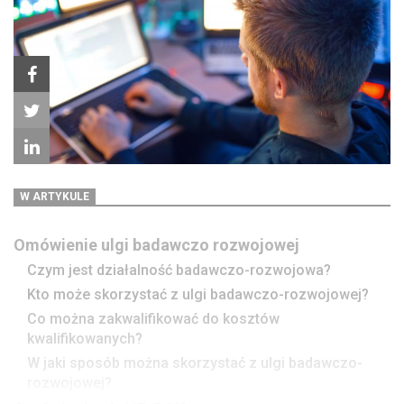
W ARTYKULE
Omówienie ulgi badawczo rozwojowej
Czym jest działalność badawczo-rozwojowa?
Kto może skorzystać z ulgi badawczo-rozwojowej?
Co można zakwalifikować do kosztów
kwalifikowanych?
W jaki sposób można skorzystać z ulgi badawczo-
rozwojowej?