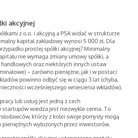
ki akcyjnej
ółkami z o.o. i akcyjną a PSA widać w strukturze
imalny kapitał zakładowy wynosi 5 000 zł. Dla
w przypadku prostej spółki akcyjnej? Minimalny
 kapitału nie wymaga zmiany umowy spółki, a
 handlowych oraz niektórych innych ustaw
minałowe) – zarówno pieniężne, jak i w postaci
kładów powinno odbyć się w ciągu 3 lat (chyba,
onieczności wcześniejszego wniesienia wkładów).
acy lub usług jest jedną z cech
 startupów wiedza jest niezwykle cenna. To
mysłodawców, którzy z kolei swoje pomysły mogą
w pieniężnych wyłożonych przez inwestorów.
u prostej spółki akcyjnej ustanowione zostały