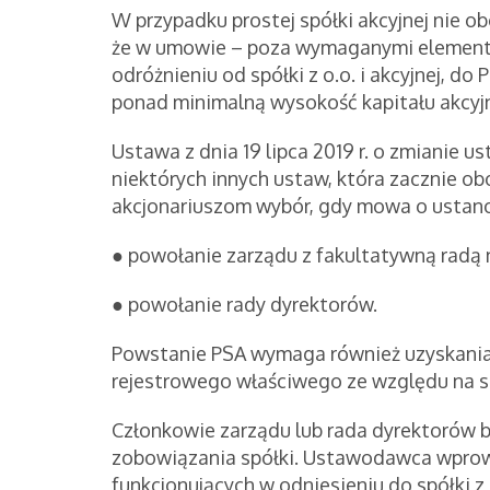
W przypadku prostej spółki akcyjnej nie o
że w umowie – poza wymaganymi elementam
odróżnieniu od spółki z o.o. i akcyjnej, d
ponad minimalną wysokość kapitału akcyjneg
Ustawa z dnia 19 lipca 2019 r. o zmianie 
niektórych innych ustaw, która zacznie ob
akcjonariuszom wybór, gdy mowa o ustano
● powołanie zarządu z fakultatywną radą 
● powołanie rady dyrektorów.
Powstanie PSA wymaga również uzyskania
rejestrowego właściwego ze względu na si
Członkowie zarządu lub rada dyrektorów 
zobowiązania spółki. Ustawodawca wprowa
funkcjonujących w odniesieniu do spółki z