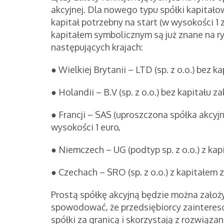
akcyjnej. Dla nowego typu spółki kapitało
kapitał potrzebny na start (w wysokości 1 z
kapitałem symbolicznym są już znane na r
następujących krajach:
● Wielkiej Brytanii – LTD (sp. z o.o.) bez 
● Holandii – B.V (sp. z o.o.) bez kapitału 
● Francji – SAS (uproszczona spółka akcyjn
wysokości 1 euro,
● Niemczech – UG (podtyp sp. z o.o.) z ka
● Czechach – SRO (sp. z o.o.) z kapitałem
Prostą spółkę akcyjną będzie można założ
spowodować, że przedsiębiorcy zaintere
spółki za granicą i skorzystają z rozwiąz