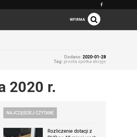
WFIRMA
Dodano:
2020-01-28
Tag:
prosta spółka akcyjn
a 2020 r.
NAJCZĘŚCIEJ CZYTANE
Rozliczenie dotacji z