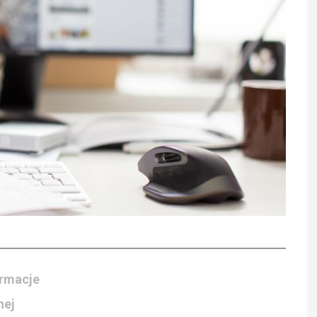
ormacje
nej