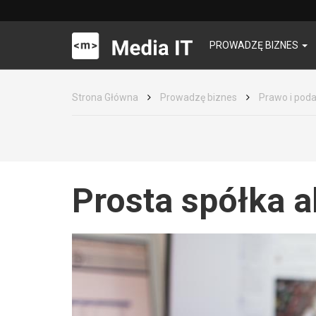
PROWADZĘ BIZNES
Strona Główna
Prowadzę biznes
Prawo i poda
Prosta spółka a