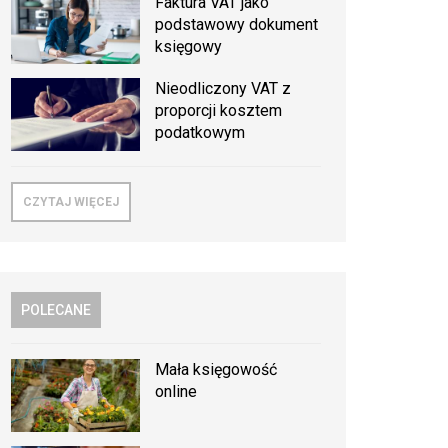
Faktura VAT jako
podstawowy dokument
księgowy
Nieodliczony VAT z
proporcji kosztem
podatkowym
CZYTAJ WIĘCEJ
POLECANE
Mała księgowość
online