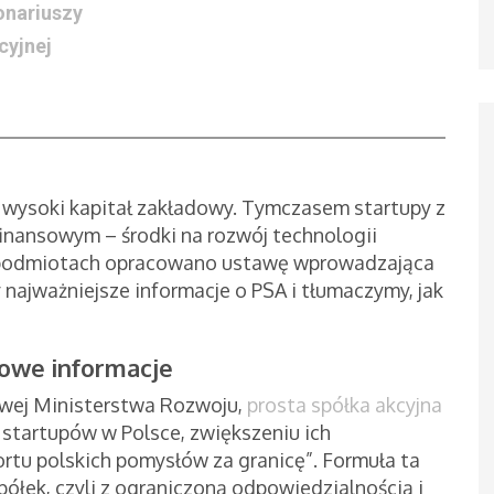
jonariuszy
cyjnej
t wysoki kapitał zakładowy. Tymczasem startupy z
inansowym – środki na rozwój technologii
h podmiotach opracowano ustawę wprowadzająca
 najważniejsze informacje o PSA i tłumaczymy, jak
wowe informacje
owej Ministerstwa Rozwoju,
prosta spółka akcyjna
startupów w Polsce, zwiększeniu ich
rtu polskich pomysłów za granicę”. Formuła ta
spółek, czyli z ograniczoną odpowiedzialnością i