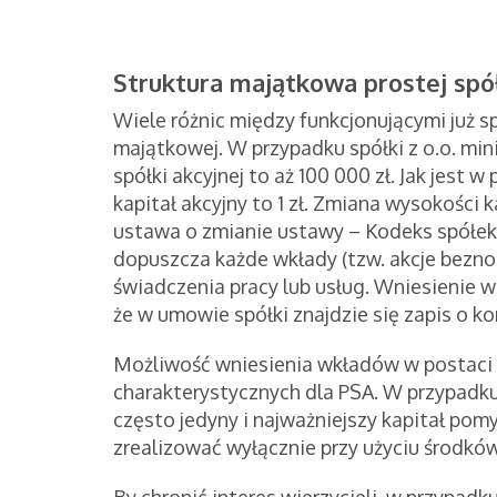
Struktura majątkowa prostej spół
Wiele różnic między funkcjonującymi już sp
majątkowej. W przypadku spółki z o.o. min
spółki akcyjnej to aż 100 000 zł. Jak jest 
kapitał akcyjny to 1 zł. Zmiana wysokości
ustawa o zmianie ustawy – Kodeks spółek
dopuszcza każde wkłady (tzw. akcje bezno
świadczenia pracy lub usług. Wniesienie w
że w umowie spółki znajdzie się zapis o k
Możliwość wniesienia wkładów w postaci pr
charakterystycznych dla PSA. W przypadku
często jedyny i najważniejszy kapitał po
zrealizować wyłącznie przy użyciu środkó
By chronić interes wierzycieli, w przypadk