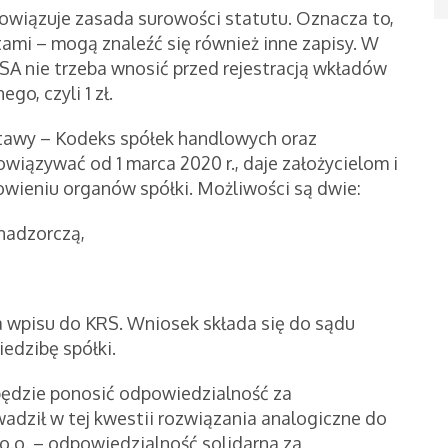
bowiązuje zasada surowości statutu. Oznacza to,
i – mogą znaleźć się również inne zapisy. W
o PSA nie trzeba wnosić przed rejestracją wkładów
o, czyli 1 zł.
ustawy – Kodeks spółek handlowych oraz
owiązywać od 1 marca 2020 r., daje założycielom i
wieniu organów spółki. Możliwości są dwie:
nadzorczą,
 wpisu do KRS. Wniosek składa się do sądu
edzibę spółki.
będzie ponosić odpowiedzialność za
dził w tej kwestii rozwiązania analogiczne do
 o.o. – odpowiedzialność solidarna za