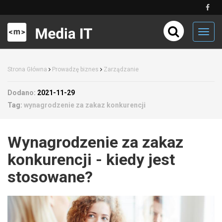
Toggl
navig
Strona Główna
Prowadzę biznes
Zarządzanie
Dodano:
2021-11-29
Tag:
wynagrodzenie za zakaz konkurencji
Wynagrodzenie za zakaz
konkurencji - kiedy jest
stosowane?