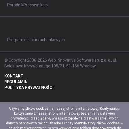
PoradnikPracownika.pl
Program dla biur rachunkowych
© Copyright 2006-2026 Web INnovative Software sp. z o. o., ul.
Bolesława Krzywoustego 105/21, 51-166 Wrocław
KONTAKT
REGULAMIN
POLITYKA PRYWATNOŚCI
Używamy plików cookies na naszej stronie internetowej. Kontynuując
korzystanie z naszej strony internetowej, bez zmiany ustawień
prywatności przeglądarki, wyrażasz zgodę na przetwarzanie Twoich
danych osobowych takich jak adres IP czy identyfikatory plików cookies w
celach marketingowych, w tym wyświetlania reklam dopasowanych do