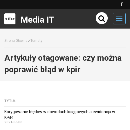
Toggl
navig
Strona Główna
Tematy
Artykuły otagowane:
czy można
poprawić błąd w kpir
TYTUŁ
Korygowanie błędów w dowodach księgowych a ewidencja w
KPiR
2021-05-06