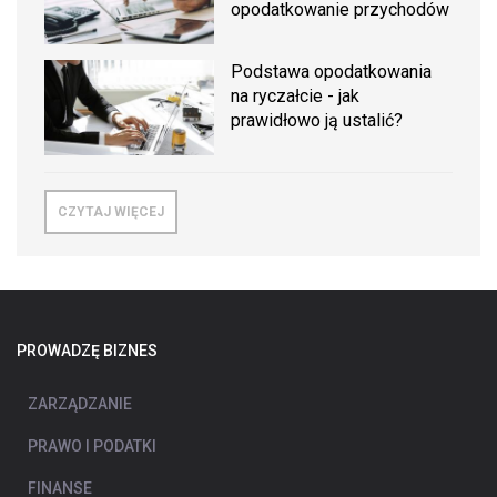
opodatkowanie przychodów
Podstawa opodatkowania
na ryczałcie - jak
prawidłowo ją ustalić?
CZYTAJ WIĘCEJ
PROWADZĘ BIZNES
ZARZĄDZANIE
PRAWO I PODATKI
FINANSE