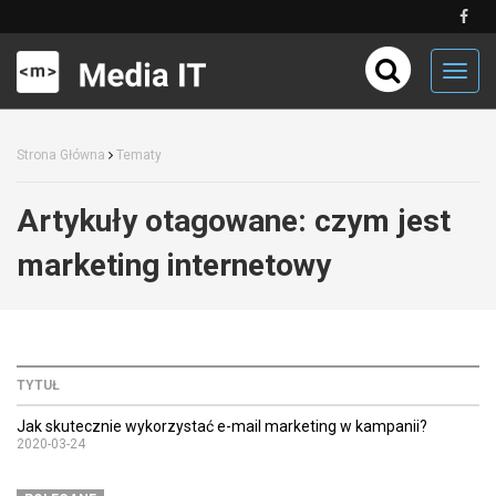
Toggl
navig
Strona Główna
Tematy
Artykuły otagowane:
czym jest
marketing internetowy
TYTUŁ
Jak skutecznie wykorzystać e-mail marketing w kampanii?
2020-03-24