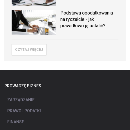
Podstawa opodatkowania
na ryczałcie - jak
prawidłowo ją ustalić?
CZYTAJ WIĘCEJ
PROWADZĘ BIZNES
ZARZĄDZANIE
PRAWO I PODATKI
FINANSE