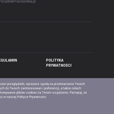
PoradnikPracownika.pl
EGULAMIN
POLITYKA
PRYWATNOŚCI
ności przeglądarki, wyrażasz zgodę na przetwarzanie Twoich
ch do Twoich zainteresowań i preferencji, a także celach
chowywanie plików cookies na Twoim urządzeniu. Pamiętaj, że
esz w naszej
Polityce Prywatności
.