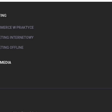
ING
MERCE W PRAKTYCE
TING INTERNETOWY
TING OFFLINE
 MEDIA