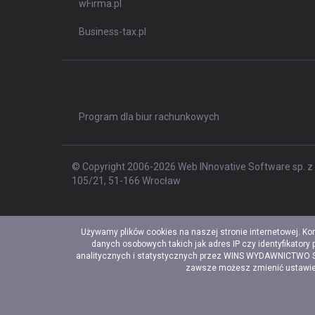
wFirma.pl
Business-tax.pl
Program dla biur rachunkowych
© Copyright 2006-2026 Web INnovative Software sp. z o
105/21, 51-166 Wrocław
Używamy plików cookies na naszej stronie internetowej. Ko
danych osobowych takich jak adres IP czy identyfikatory
analitycznych i statystycznych przez WINS WYDAWNICTWO Sp. 
zawsze możesz zmienić ustawieni