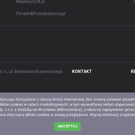
MojeBiuro24.pl
PoradnikPrzedsiebiorcy.pl
. o., ul. Bolesława Krzywoustego
KONTAKT
R
ntynuując korzystanie z naszej strony internetowej, bez zmiany ustawień prywat
 plików cookies w celach marketingowych, w tym wyświetlania reklam dopasowany
z o.o. z siedzibą we Wrocławiu (Administrator), a także na zapisywanie i prze
a dotyczące plików cookies w swojej przeglądarce. Więcej informacji znajdzi
AKCEPTUJ