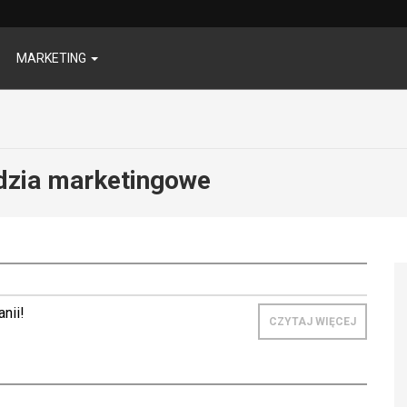
MARKETING
dzia marketingowe
nii!
CZYTAJ WIĘCEJ