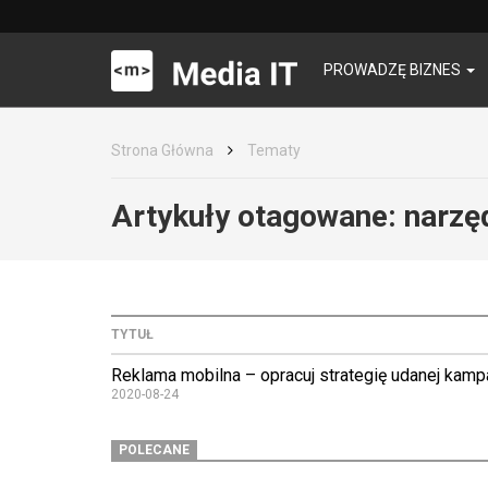
PROWADZĘ BIZNES
Strona Główna
Tematy
Artykuły otagowane:
narzę
TYTUŁ
Reklama mobilna – opracuj strategię udanej kampa
2020-08-24
POLECANE