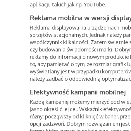
aplikacji, takich jak np. YouTube.
Reklama mobilna w wersji displa
Reklama displayowa na urządzeniach mobil
sprzętów stacjonarnych. Jednak należy pam
współczynnik klikalności. Zatem świetnie
czy budowania świadomości marki. Dobrym
reklamy do informacji o nowym produkcie
to, aby pamiętać o tym, że rozmiar grafik l
wyświetlany jest w przypadku komputerów
należy zadbać o odpowiednią optymalizację 
Efektywność kampanii mobilnej
Każdą kampanię możemy mierzyć pod wielo
jasno określić jej cel. Wskaźnik efektywn
różny: począwszy od kliknięć w baner, prz
opcji zadzwoń. Dobrym rozwiązaniem jest 
formy, która generuje największą konwers