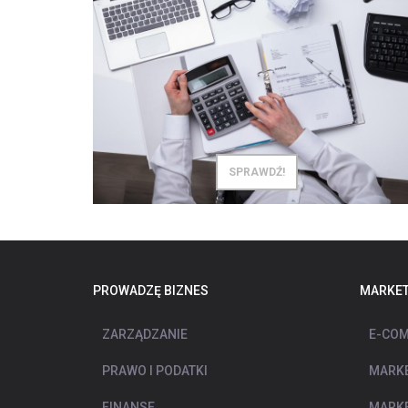
SPRAWDŹ!
PROWADZĘ BIZNES
MARKET
ZARZĄDZANIE
E-COM
PRAWO I PODATKI
MARKE
FINANSE
MARKE