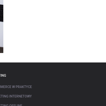
ING
MERCE W PRAKTYCE
TING INTERNETOWY
TING OFFLINE