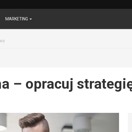
MARKETING
owy
 – opracuj strategi