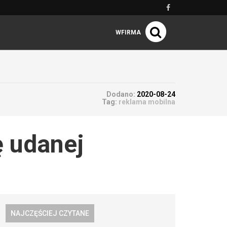
WFIRMA
Dodano:
2020-08-24
Tag:
reklama mobilna
ę udanej
NAJCZĘŚCIEJ CZYTANE