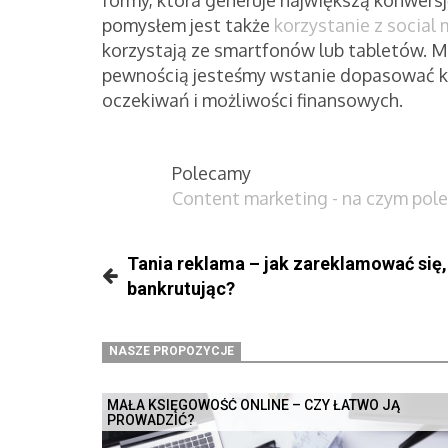
pomysłem jest także
korzystanie z social
korzystają ze smartfonów lub tabletów. Mo
pewnością jesteśmy wstanie dopasować k
oczekiwań i możliwości finansowych.
Polecamy
Content marketing - na czym pole
Tania reklama – jak zareklamować się,
bankrutując?
NASZE PROPOZYCJE
MAŁA KSIĘGOWOŚĆ ONLINE – CZY ŁATWO JĄ
PROWADZIĆ?