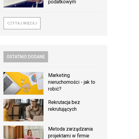
podatkowym
CZYTAJ WIĘCEJ
OSTATNIO DODANE
Marketing
nieruchomości - jak to
robić?
Rekrutacja bez
rekrutujących
Metoda zarządzania
projektami w firmie