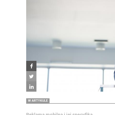
W ARTYKULE
Reklama mobilna i jej specyfika