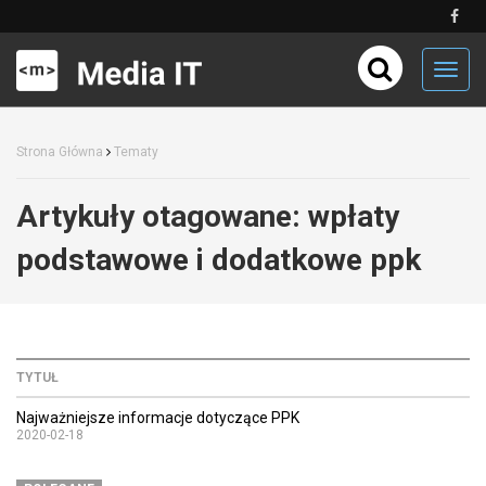
Toggl
navig
Strona Główna
Tematy
Artykuły otagowane:
wpłaty
podstawowe i dodatkowe ppk
TYTUŁ
Najważniejsze informacje dotyczące PPK
2020-02-18