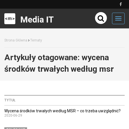
Toggl
navig
Strona Główna
Tematy
Artykuły otagowane:
wycena
środków trwałych według msr
TYTUŁ
Wycena środków trwałych według MSR – co trzeba uwzględnić?
2020-06-29