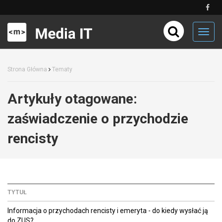
Toggl
navig
Strona Główna
Tematy
Artykuły otagowane:
zaświadczenie o przychodzie
rencisty
TYTUŁ
Informacja o przychodach rencisty i emeryta - do kiedy wysłać ją
do ZUS?