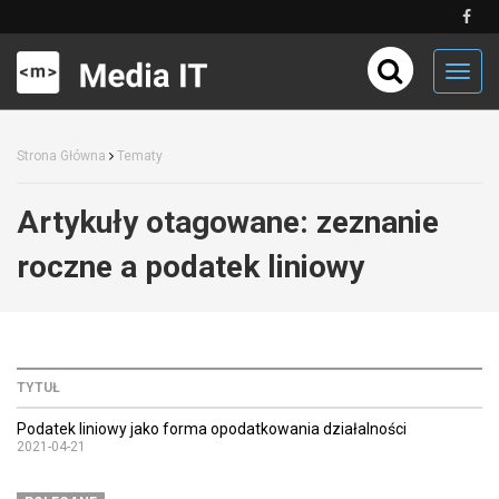
Toggl
navig
Strona Główna
Tematy
Artykuły otagowane:
zeznanie
roczne a podatek liniowy
TYTUŁ
Podatek liniowy jako forma opodatkowania działalności
2021-04-21