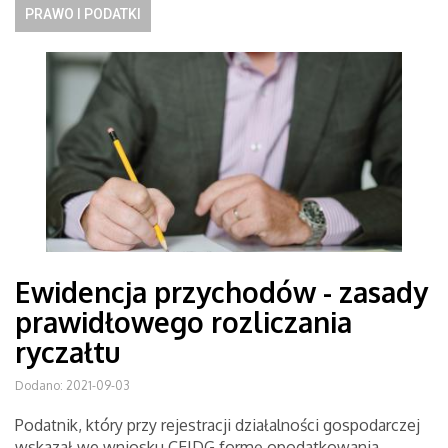
PRAWO I PODATKI
Ewidencja przychodów - zasady
prawidłowego rozliczania
ryczałtu
Dodano: 2021-09-03
Podatnik, który przy rejestracji działalności gospodarczej
wskazał we wniosku CEIDG formę opodatkowania