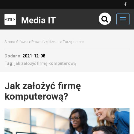
Toggl
navig
Strona Główna
Prowadzę biznes
Zarządzanie
Dodano:
2021-12-08
Tag:
jak założyć firmę komputerową
Jak założyć firmę
komputerową?