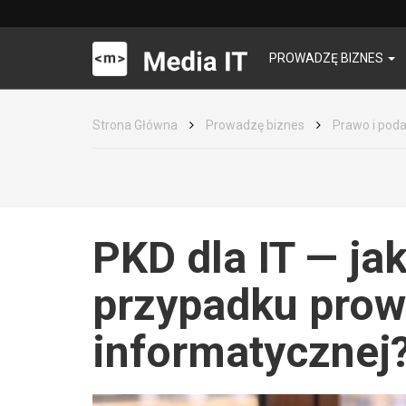
PROWADZĘ BIZNES
Strona Główna
Prowadzę biznes
Prawo i poda
PKD dla IT — ja
przypadku prow
informatycznej