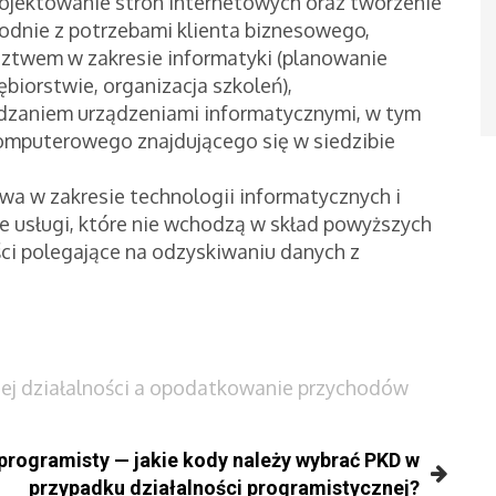
 projektowanie stron internetowych oraz tworzenie
nie z potrzebami klienta biznesowego,
dztwem w zakresie informatyki (planowanie
iorstwie, organizacja szkoleń),
ądzaniem urządzeniami informatycznymi, w tym
komputerowego znajdującego się w siedzibie
wa w zakresie technologii informatycznych i
 usługi, które nie wchodzą w skład powyższych
ci polegające na odzyskiwaniu danych z
nej działalności a opodatkowanie przychodów
programisty — jakie kody należy wybrać PKD w
przypadku działalności programistycznej?