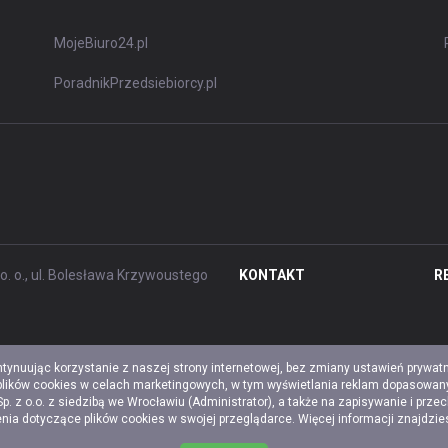
MojeBiuro24.pl
PoradnikPrzedsiebiorcy.pl
. o., ul. Bolesława Krzywoustego
KONTAKT
R
ntynuując korzystanie z naszej strony internetowej, bez zmiany ustawień prywat
 plików cookies w celach marketingowych, w tym wyświetlania reklam dopasowany
z o.o. z siedzibą we Wrocławiu (Administrator), a także na zapisywanie i prze
a dotyczące plików cookies w swojej przeglądarce. Więcej informacji znajdzi