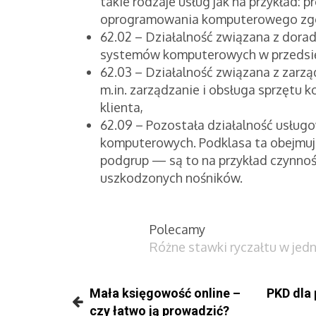
takie rodzaje usług jak na przykład:
oprogramowania komputerowego zgod
62.02 – Działalność związana z dora
systemów komputerowych w przedsięb
62.03 – Działalność związana z zarz
m.in. zarządzanie i obsługa sprzętu 
klienta,
62.09 – Pozostała działalność usługo
komputerowych. Podklasa ta obejmuje
podgrup — są to na przykład czynnoś
uszkodzonych nośników.
Polecamy
Różne stawki ryczałtu w jed
Mała księgowość online –
PKD dla 
czy łatwo ją prowadzić?