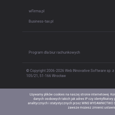
wFirma.pl
Business-tax.pl
Program dla biur rachunkowych
© Copyright 2006-2026 Web INnovative Software sp. z o
105/21, 51-166 Wrocław
Używamy plików cookies na naszej stronie internetowej. Ko
danych osobowych takich jak adres IP czy identyfikatory
analitycznych i statystycznych przez WINS WYDAWNICTWO Sp. 
zawsze możesz zmienić ustawieni