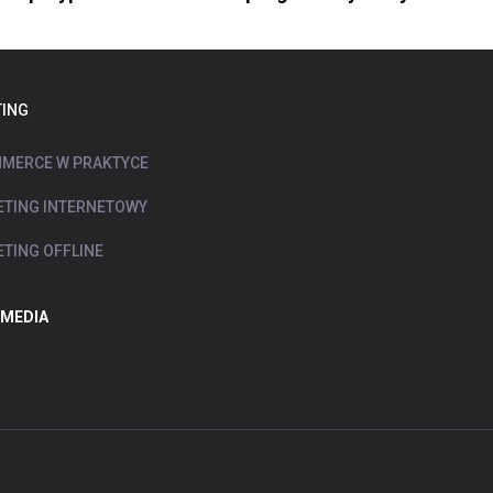
ING
MERCE W PRAKTYCE
TING INTERNETOWY
TING OFFLINE
 MEDIA