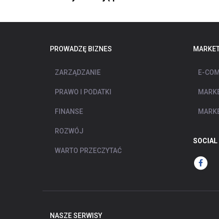
PROWADZĘ BIZNES
MARKET
ZARZĄDZANIE
E-COM
PRAWO I PODATKI
MARKE
FINANSE
MARKE
ROZWÓJ
SOCIAL
WARTO PRZECZYTAĆ
NASZE SERWISY