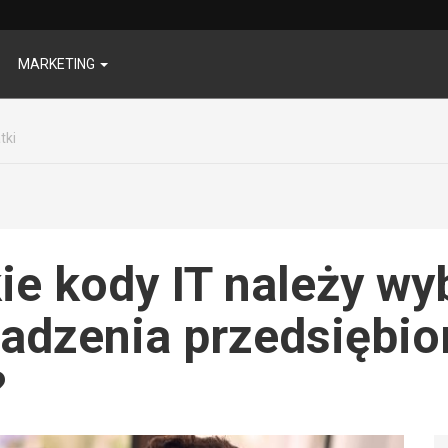
MARKETING
tki
kie kody IT należy wy
adzenia przedsiębio
?