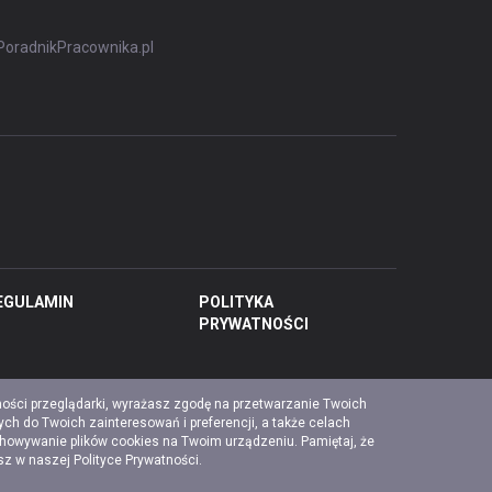
PoradnikPracownika.pl
EGULAMIN
POLITYKA
PRYWATNOŚCI
ności przeglądarki, wyrażasz zgodę na przetwarzanie Twoich
ch do Twoich zainteresowań i preferencji, a także celach
chowywanie plików cookies na Twoim urządzeniu. Pamiętaj, że
esz w naszej
Polityce Prywatności
.