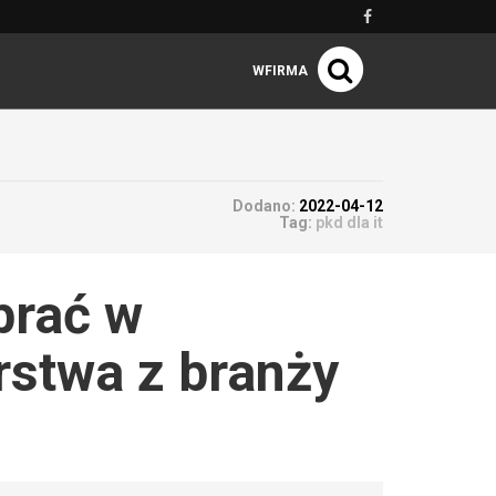
WFIRMA
Dodano:
2022-04-12
Tag:
pkd dla it
brać w
rstwa z branży