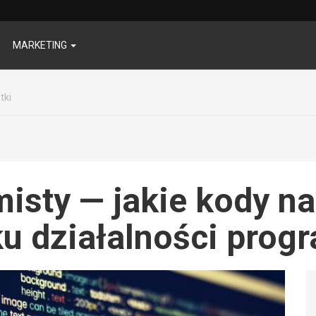
MARKETING
tki
isty — jakie kody n
u działalności progr