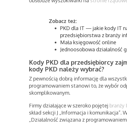
obsłudze wyszukiwarki na
stronie rządowe
Zobacz też:
PKD dla IT — jakie kody IT 
przedsiębiorstwa z branży i
Mała księgowość online
Jednoosobowa działalność g
Kody PKD dla przedsiębiorcy za
kody PKD należy wybrać?
Z pewnością dobrą informację dla wszystk
programowaniem stanowi to, że wybór od
skomplikowanym.
Firmy działające w szeroko pojętej
branży 
skład sekcji J „Informacja i komunikacja”. 
„Działalność związana z programowaniem