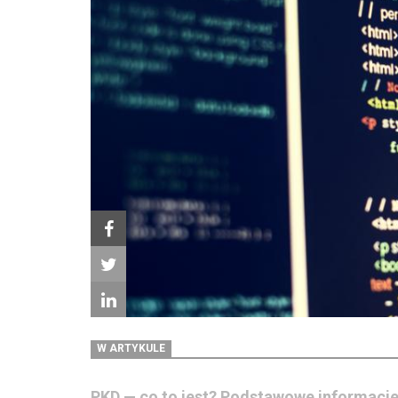
W ARTYKULE
PKD — co to jest? Podstawowe informacje n