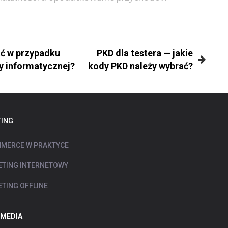
ać w przypadku
PKD dla testera — jakie
y informatycznej?
kody PKD należy wybrać?
ING
MERCE W PRAKTYCE
TING INTERNETOWY
TING OFFLINE
 MEDIA