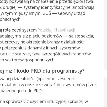
u kody pozwalają na znalezienie przedsiębiorstwa
Z drugiej — systemy identyfikacyjne umożliwiają
 (w tym między innymi GUS — Główny Urząd
nomicznych.
ną rolę pełni system
Polskiej Klasyfikacji
adającym się z pięciu poziomów — są to: sekcja,
st precyzyjne określenie branży działalności
 połączeniu z danymi z innych systemów
stytucje statystyczne szczegółowych raportów
ch sektorów gospodarczych.
ej niż 1 kodu PKD dla programisty?
wanej działalności (np. jednoczesnego
z działania w obszarze wdrażania systemów przez
 niż jednego kodu PKD.
na sprawdzić z użyciem intuicyjnej i prostej w