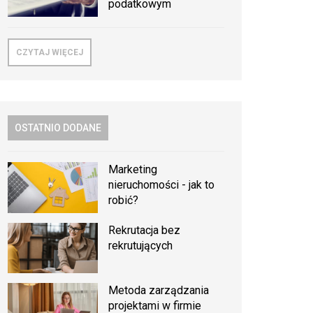
podatkowym
CZYTAJ WIĘCEJ
OSTATNIO DODANE
Marketing
nieruchomości - jak to
robić?
Rekrutacja bez
rekrutujących
Metoda zarządzania
projektami w firmie