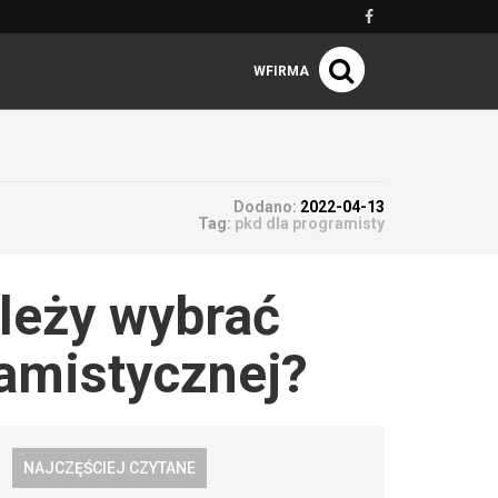
WFIRMA
Dodano:
2022-04-13
Tag:
pkd dla programisty
ależy wybrać
amistycznej?
NAJCZĘŚCIEJ CZYTANE