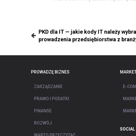
PKD dla IT — jakie kody IT należy wybr
prowadzenia przedsiębiorstwa z branż
PROWADZĘ BIZNES
MARKET
ZARZĄDZANIE
E-COM
PRAWO I PODATKI
MARKE
FINANSE
MARKE
ROZWÓJ
SOCIAL
WARTO PRZECZYTAĆ