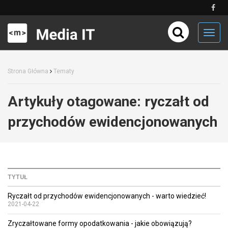
Toggl
navig
Strona Główna
Tematy
Artykuły otagowane:
ryczałt od
przychodów ewidencjonowanych
TYTUŁ
Ryczałt od przychodów ewidencjonowanych - warto wiedzieć!
2021-04-22
Zryczałtowane formy opodatkowania - jakie obowiązują?