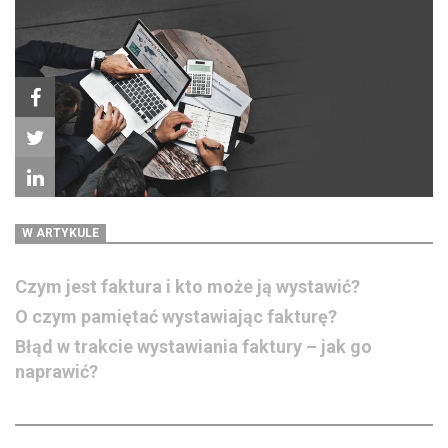
W ARTYKULE
Czym jest faktura i kto może ją wystawić?
O czym pamiętać wystawiając fakturę?
Błąd w trakcie wystawiania faktury – jak go
naprawić?