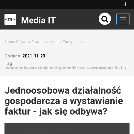
Toggl
navig
Strona Główna
Prowadzę biznes
Zarządzanie
Dodano:
2021-11-23
Tag:
jednoosobowa działalność gospodarcza a wystawianie faktur
Jednoosobowa działalność
gospodarcza a wystawianie
faktur - jak się odbywa?