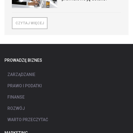
CZYTAJ WIĘCEJ
PROWADZĘ BIZNES
ZARZĄDZANIE
PRAWO I PODATKI
FINANSE
ROZWÓJ
WARTO PRZECZYTAĆ