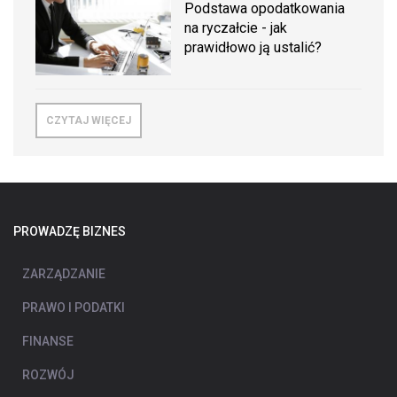
Podstawa opodatkowania
na ryczałcie - jak
prawidłowo ją ustalić?
CZYTAJ WIĘCEJ
PROWADZĘ BIZNES
ZARZĄDZANIE
PRAWO I PODATKI
FINANSE
ROZWÓJ