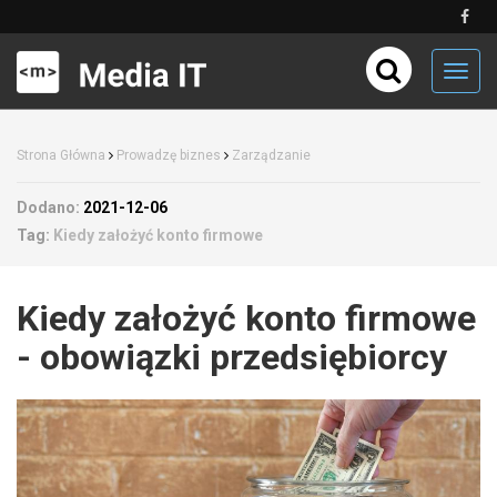
Toggl
navig
Strona Główna
Prowadzę biznes
Zarządzanie
Dodano:
2021-12-06
Tag:
Kiedy założyć konto firmowe
Kiedy założyć konto firmowe
- obowiązki przedsiębiorcy