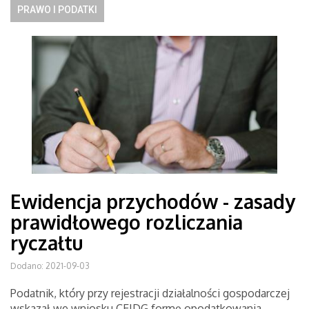
PRAWO I PODATKI
Ewidencja przychodów - zasady
prawidłowego rozliczania
ryczałtu
Dodano: 2021-09-03
Podatnik, który przy rejestracji działalności gospodarczej
wskazał we wniosku CEIDG formę opodatkowania