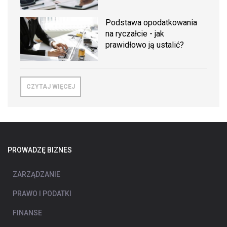
Podstawa opodatkowania
na ryczałcie - jak
prawidłowo ją ustalić?
CZYTAJ WIĘCEJ
PROWADZĘ BIZNES
ZARZĄDZANIE
PRAWO I PODATKI
FINANSE