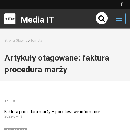
Toggl
navig
Strona Główna
Tematy
Artykuły otagowane:
faktura
procedura marży
TYTUŁ
Faktura procedura marży — podstawowe informacje
2022-07-13