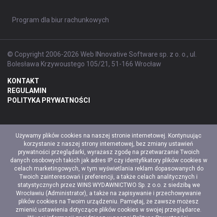
Program dla biur rachunkowych
© Copyright 2006-2026 Web INnovative Software sp. z o. o., ul.
Bolesława Krzywoustego 105/21, 51-166 Wrocław
KONTAKT
REGULAMIN
POLITYKA PRYWATNOŚCI
Używamy plików cookies na naszej stronie internetowej. Kontynuując
korzystanie z naszej strony internetowej, bez zmiany ustawień
prywatności przeglądarki, wyrażasz zgodę na przetwarzanie Twoich
danych osobowych takich jak adres IP czy identyfikatory plików cookies w
celach marketingowych, w tym wyświetlania reklam dopasowanych do
Twoich zainteresowań i preferencji, a także celach analitycznych i
statystycznych przez WINS WYDAWNICTWO Sp. z o.o. z siedzibą we
Wrocławiu (Administrator), a także na zapisywanie i przechowywanie
plików cookies na Twoim urządzeniu. Pamiętaj, że zawsze możesz
zmienić ustawienia dotyczące plików cookies w swojej przeglądarce.