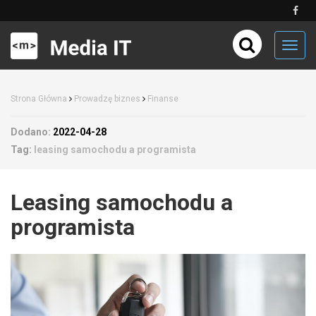
Toggl
navig
Strona Główna
Prowadzę biznes
Finanse
Dodano:
2022-04-28
Tag:
leasing samochodu a programista
Leasing samochodu a
programista