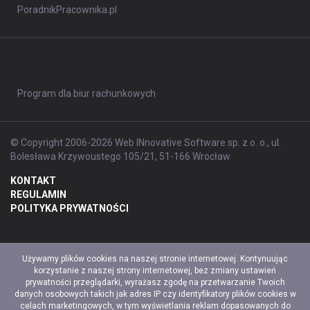
PoradnikPracownika.pl
Program dla biur rachunkowych
© Copyright 2006-2026 Web INnovative Software sp. z o. o., ul.
Bolesława Krzywoustego 105/21, 51-166 Wrocław
KONTAKT
REGULAMIN
POLITYKA PRYWATNOŚCI
Używamy plików cookies na naszej stronie internetowej. Kontynuując
korzystanie z naszej strony internetowej, bez zmiany ustawień
prywatności przeglądarki, wyrażasz zgodę na przetwarzanie Twoich
danych osobowych takich jak adres IP czy identyfikatory plików cookies w
celach marketingowych, w tym wyświetlania reklam dopasowanych do