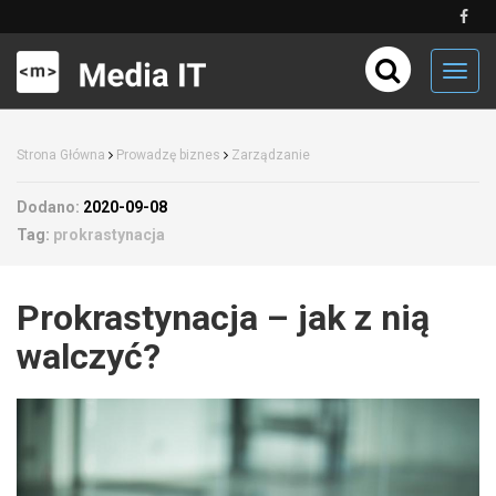
Toggl
navig
Strona Główna
Prowadzę biznes
Zarządzanie
Dodano:
2020-09-08
Tag:
prokrastynacja
Prokrastynacja – jak z nią
walczyć?