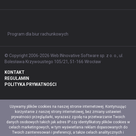
Program dla biur rachunkowych
© Copyright 2006-2026 Web INnovative Software sp. z o. o., ul.
Bolesława Krzywoustego 105/21, 51-166 Wrocław
KONTAKT
REGULAMIN
POLITYKA PRYWATNOŚCI
Używamy plików cookies na naszej stronie internetowej. Kontynuując
korzystanie z naszej strony internetowej, bez zmiany ustawień
prywatności przeglądarki, wyrażasz zgodę na przetwarzanie Twoich
danych osobowych takich jak adres IP czy identyfikatory plików cookies w
celach marketingowych, w tym wyświetlania reklam dopasowanych do
Twoich zainteresowań i preferencji, a także celach analitycznych i