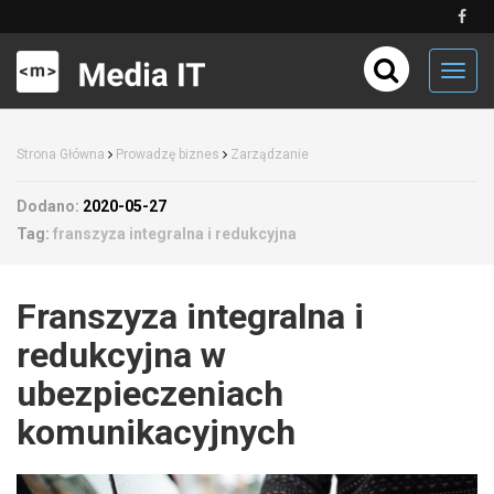
Toggl
navig
Strona Główna
Prowadzę biznes
Zarządzanie
Dodano:
2020-05-27
Tag:
franszyza integralna i redukcyjna
Franszyza integralna i
redukcyjna w
ubezpieczeniach
komunikacyjnych