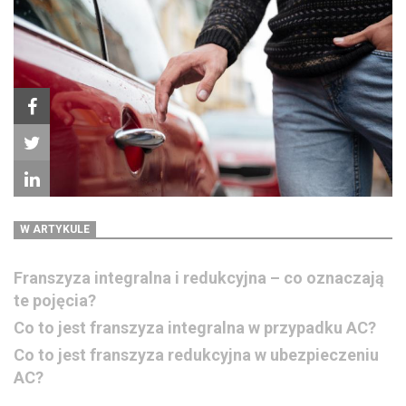
W ARTYKULE
Franszyza integralna i redukcyjna – co oznaczają
te pojęcia?
Co to jest franszyza integralna w przypadku AC?
Co to jest franszyza redukcyjna w ubezpieczeniu
AC?