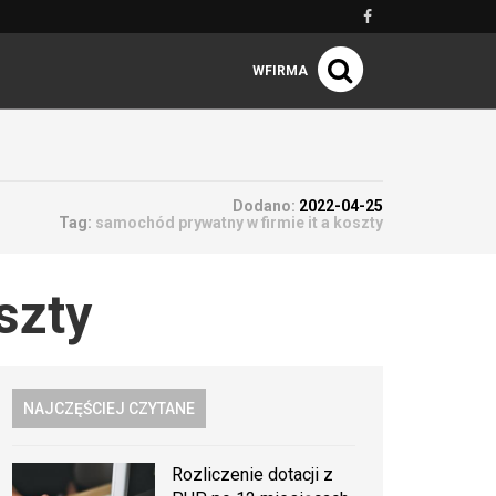
WFIRMA
Dodano:
2022-04-25
Tag:
samochód prywatny w firmie it a koszty
szty
NAJCZĘŚCIEJ CZYTANE
Rozliczenie dotacji z