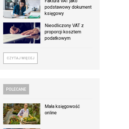
Faktura VAT jako
podstawowy dokument
księgowy
Nieodliczony VAT z
proporcji kosztem
podatkowym
CZYTAJ WIĘCEJ
POLECANE
Mała księgowość
online