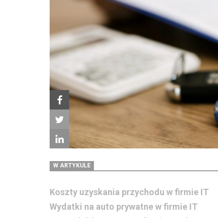
W ARTYKULE
Koszty uzyskania przychodu w firmie IT
Wydatki na auto prywatne w firmie IT