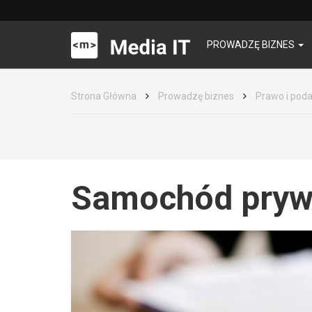
PROWADZĘ BIZNES
Strona Główna
Prowadzę biznes
Prawo i poda
Samochód prywa