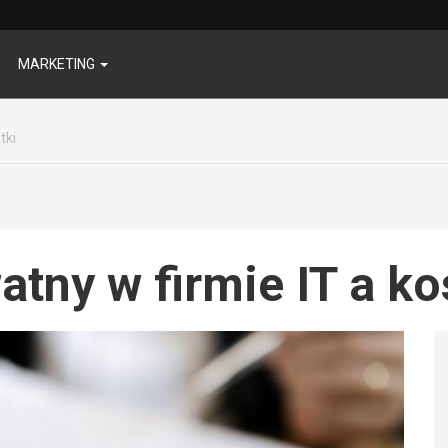
MARKETING
tki
tny w firmie IT a ko